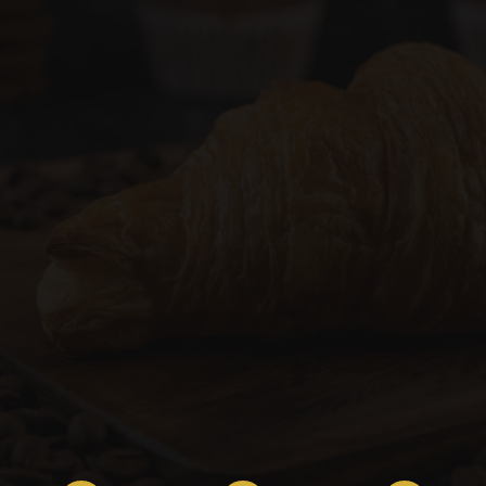
Κρουασάν
Σάντουιτς
Κρίκοι - Βουτήματα
(+30) 2810 380233
hakysfood2025@gmail.com
Μαύρα Χαράκια ΒΙ.ΠΕ. Ηρακλείου